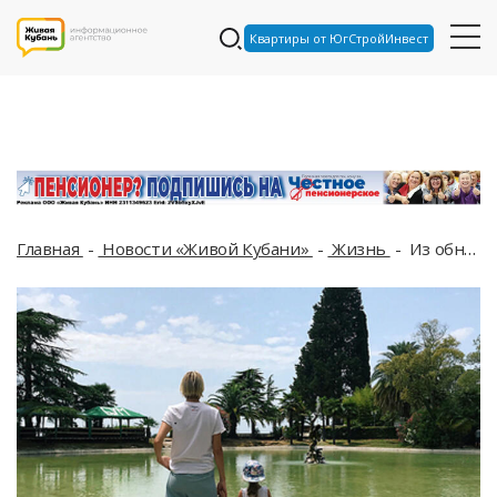
Квартиры от ЮгСтройИнвест
Главная
Новости «Живой Кубани»
Жизнь
Из обновленного аэропорта Абхазии готовятся рейсы в Краснодар и Сочи