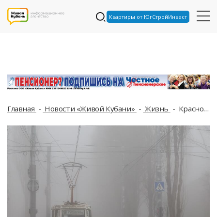
Квартиры от ЮгСтройИнвест
Главная
Новости «Живой Кубани»
Жизнь
Краснодарский край накроет туман: какая погода будет на неделе с 9 по 14 июня