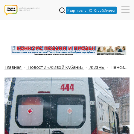
Квартиры от ЮгСтройИнвест
Главная
Новости «Живой Кубани»
Жизнь
Пенсионерку, пропавшую накануне в станице Стародеревянковской на Кубани, нашли без сознания у реки