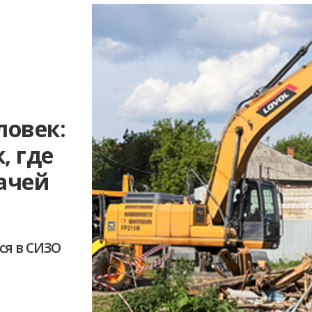
ловек:
, где
ачей
ся в СИЗО