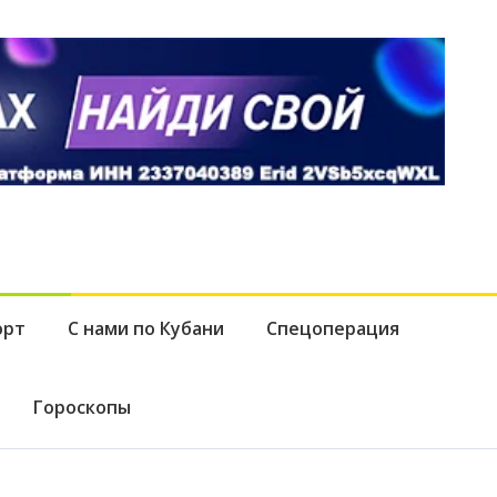
орт
С нами по Кубани
Спецоперация
Гороскопы