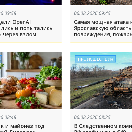
26 09:58
06.08.2026 09:45
ели OpenAI
Самая мощная атака 
ились и попытались
Ярославскую область
ь через взлом
повреждения, пожары
Тверской области по
Wildberries. Что ещё
случилось этой ночь
ПРОИСШЕСТВИЯ
26 08:48
06.08.2026 08:25
 и майонез под
В Следственном коми