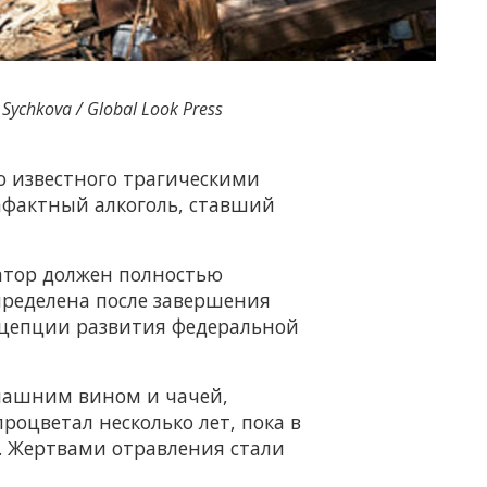
Sychkova / Global Look Press
о известного трагическими
рафактный алкоголь, ставший
атор должен полностью
пределена после завершения
нцепции развития федеральной
омашним вином и чачей,
роцветал несколько лет, пока в
. Жертвами отравления стали