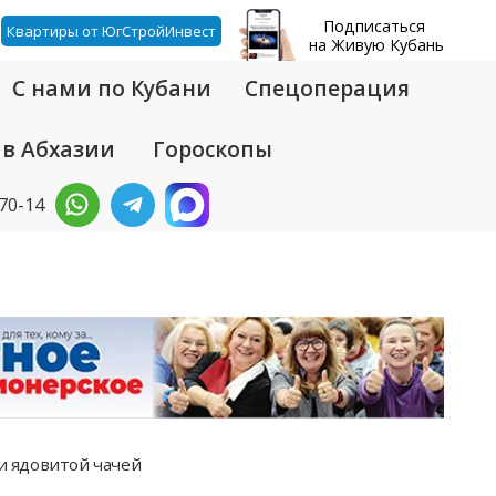
Подписаться
Квартиры от ЮгСтройИнвест
на Живую Кубань
С нами по Кубани
Спецоперация
 в Абхазии
Гороскопы
-70-14
ли ядовитой чачей