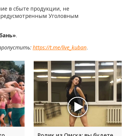
ие в сбыте продукции, не
 предусмотренным Уголовным
бань»
.
 пропустить:
https://t.me/live_kuban
.
то
Ролик из Омска: вы будете