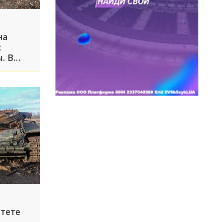
на
:
. В
страдал
ю
тете