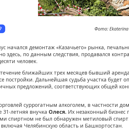
Фото: Ekaterina 
с начался демонтаж «Казачьего» рынка, печальн
но здесь, по данным следствия, продавался конт
есяти человек.
в течение ближайших трех месяцев бывший аренд
се постройки. Дальнейшая судьба участка будет о
личных предложений, соответствующих общей ко
торговлей суррогатным алкоголем, в частности д
е 31-летняя внучка
Олеся.
Их незаконный бизнес п
ими спиртном не был обнаружен метиловый спирт
 включая Челябинскую область и Башкортостан.