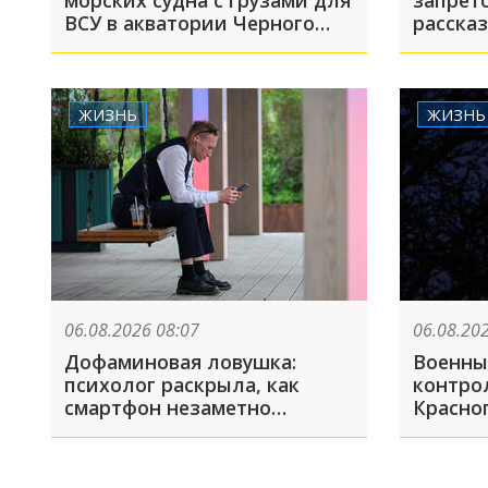
морских судна с грузами для
запрет
ВСУ в акватории Черного
рассказ
моря
в жару
ЖИЗНЬ
ЖИЗНЬ
06.08.2026 08:07
06.08.20
Дофаминовая ловушка:
Военны
психолог раскрыла, как
контро
смартфон незаметно
Красно
укорачивает жизнь
Дональ
нефть 
«трофе