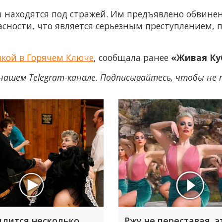
находятся под стражей. Им предъявлено обвинен
сности, что является серьезным преступлением,
чкой в Горячем Ключе
, сообщала ранее
«Живая Ку
нашем Telegram-канале. Подписывайтесь, чтобы не
длится несколько
Ржу не переставая, э