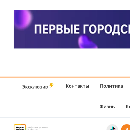
произо
Контакты
Политика
Эксклюзив
Жизнь
К