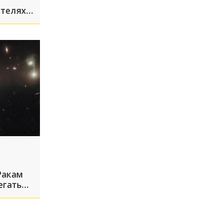
телях в
ле атак
Ракам
егать