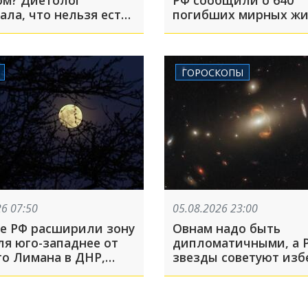
ом? Диетолог
РФ сообщили о 640
ала, что нельзя есть
погибших мирных жи
Курской области пос
ВСУ в 2024 году
ГОРОСКОПЫ
26 07:50
05.08.2026 23:00
е РФ расширили зону
Овнам надо быть
ля юго-западнее от
дипломатичными, а 
го Лимана в ДНР,
звезды советуют изб
д Трамп заявил, что
критики в личных
Венесуэлы стала
отношениях
ем» США: что