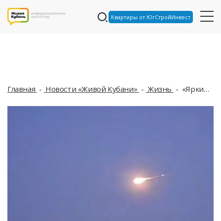
Квартиры от ЮгСтройИнвест
Главная
Новости «Живой Кубани»
Жизнь
«Яркий гигантский шар пронесся по сумрачному небу»: метеорит пробил крышу дома на западе Европы