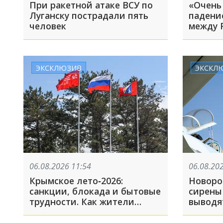
При ракетной атаке ВСУ по
«Очень
Луганску пострадали пять
падени
человек
между 
обруши
ЭКСКЛЮЗИВ
ЭКСКЛ
06.08.2026 11:54
06.08.20
Крымское лето‑2026:
Новоро
санкции, блокада и бытовые
сирены
трудности. Как жители
выводят
полуострова справляются с
фиксац
дефицитом топлива, света и
направ