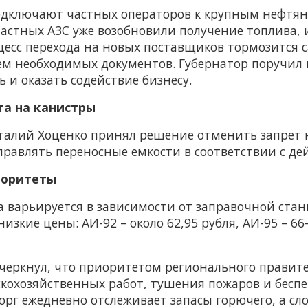
одключают частных операторов к крупным нефтя
частных АЗС уже возобновили получение топлива, 
цесс перехода на новых поставщиков тормозится
ем необходимых документов. Губернатор поручил 
 и оказать содействие бизнесу.
та на канистры
талий Хоценко принял решение отменить запрет н
аправлять переносные емкости в соответствии с 
иоритеты
а варьируется в зависимости от заправочной ста
зкие цены: АИ-92 – около 62,95 рубля, АИ-95 – 66
еркнул, что приоритетом регионального правите
ьскохозяйственных работ, тушения пожаров и бес
рг ежедневно отслеживает запасы горючего, а с