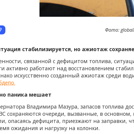
Фото: globall
итуация стабилизируется, но ажиотаж сохраня
енности, связанной с дефицитом топлива, ситуац
сти активно работают над восстановлением стаби
днако искусственно созданный ажиотаж среди вод
бдепо.
 но паника мешает
убернатора Владимира Мазура, запасов топлива до
АЗС сохраняются очереди, вызванные, в основном
и, опасаясь дефицита, приезжают на заправки, чт
емя ожидания и нагрузку на колонки.