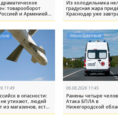
 драматическое
Из холодильника нел
е»: товарооборот
градусная жара придё
Россией и Арменией
Краснодар уже завтр
лся
ЮЗИВ
ПРОИСШЕСТВИЯ
26 11:49
06.08.2026 11:45
ссийск в опасности:
Ранены четыре челов
 не утихают, людей
Атака БПЛА в
 из магазинов, есть
Нижегородской обла
ии БПЛА в разных
Среди пострадавших 
лениях
ребенок