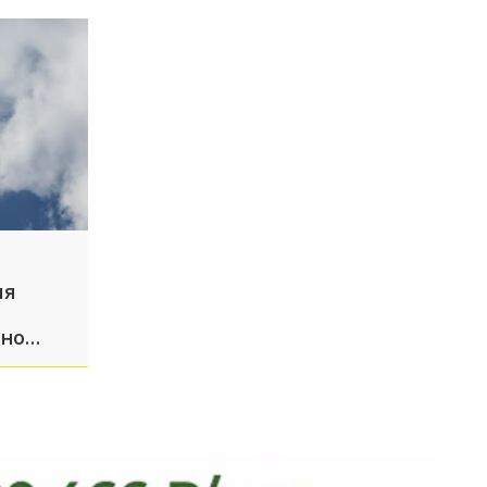
ия
ьно
орожан
ть при