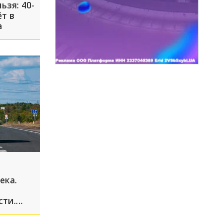
ьзя: 40-
т в
а
ека.
сти.
есть