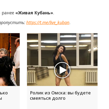
а ранее
«Живая Кубань»
.
 пропустить:
https://t.me/live_kuban
.
лько
Ролик из Омска: вы будете
ы
смеяться долго