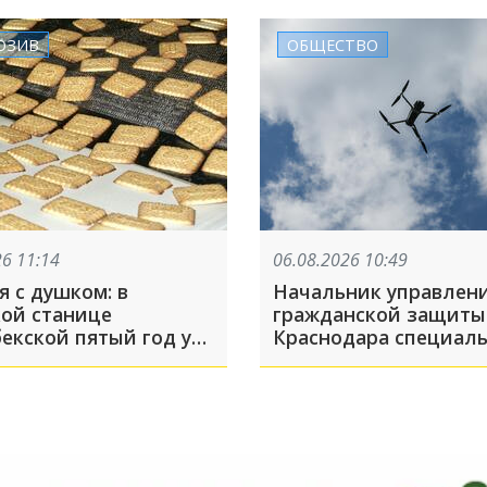
ЮЗИВ
ОБЩЕСТВО
26 11:14
06.08.2026 10:49
 с душком: в
Начальник управлен
кой станице
гражданской защиты
екской пятый год у
Краснодара специал
под окнами течёт
записал ролик для г
зационная река.
и объяснил, что дела
ли во всём
налете БПЛА
мена. Что происходит
ом деле?