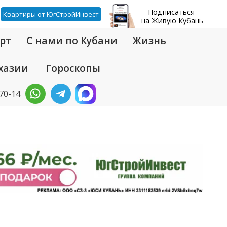
Подписаться
Квартиры от ЮгСтройИнвест
на Живую Кубань
рт
С нами по Кубани
Жизнь
хазии
Гороскопы
-70-14