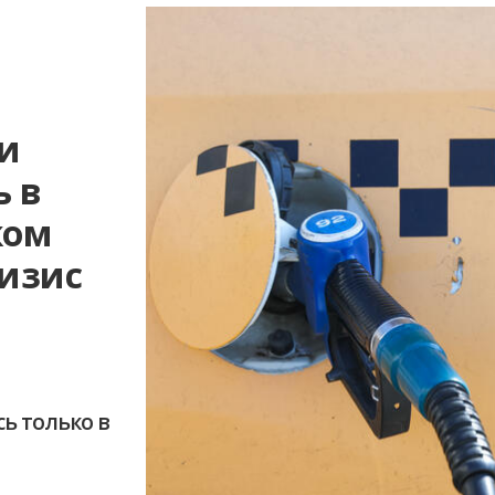
 и
ь в
ком
изис
ь только в