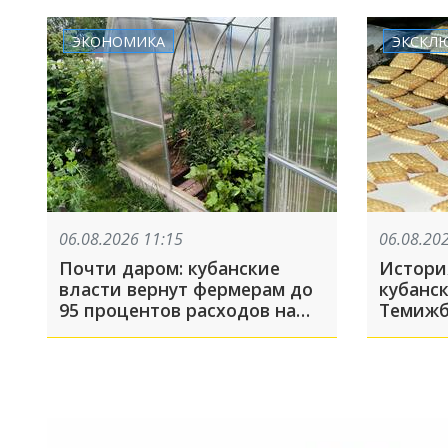
воды
ЭКОНОМИКА
ЭКСКЛ
06.08.2026 11:15
06.08.20
Почти даром: кубанские
История
власти вернут фермерам до
кубанс
95 процентов расходов на
Темижб
теплицы
людей 
канали
Обвини
бизнес
на сам