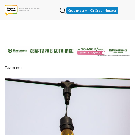
Квартиры от ЮгСтройИнвест
Главная