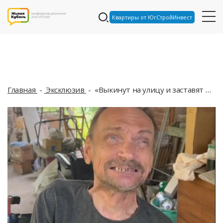
Квартиры от ЮгСтройИнвест
Главная
Эксклюзив
«Выкинут на улицу и заставят попрошайничать»: в Краснодаре группа неизвестных людей пытается обманом завладеть домом инвалида