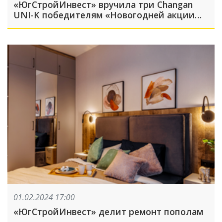
«ЮгСтройИнвест» вручила три Changan
UNI-K победителям «Новогодней акции
2024»
01.02.2024 17:00
«ЮгСтройИнвест» делит ремонт пополам