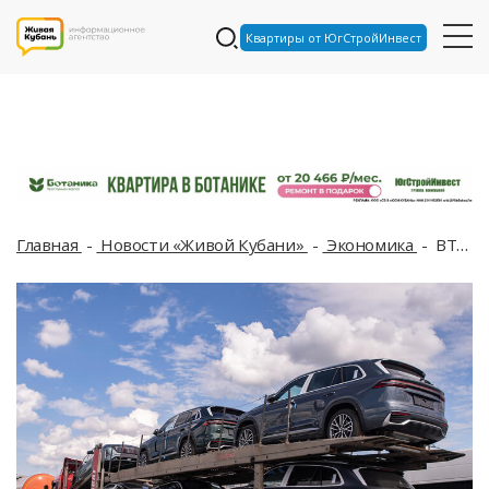
Квартиры от ЮгСтройИнвест
Главная
Новости «Живой Кубани»
Экономика
ВТБ: объем выдач автокредитов на Кубани в июне превысил 760 млн рублей