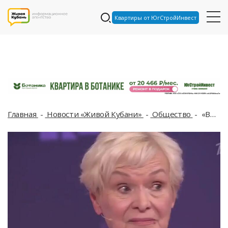
Квартиры от ЮгСтройИнвест
Главная
Новости «Живой Кубани»
Общество
«Выставили в одном халате»: как 80-летняя пенсионерка из Сочи борется за свою квартиру