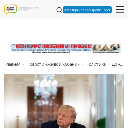
Квартиры от ЮгСтройИнвест
Главная
Новости «Живой Кубани»
Политика
Дональд Трамп назвал Россию большой силой