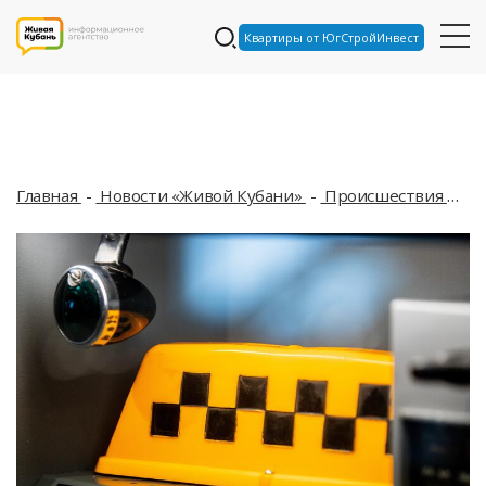
Квартиры от ЮгСтройИнвест
Главная
Новости «Живой Кубани»
Происшествия
Би