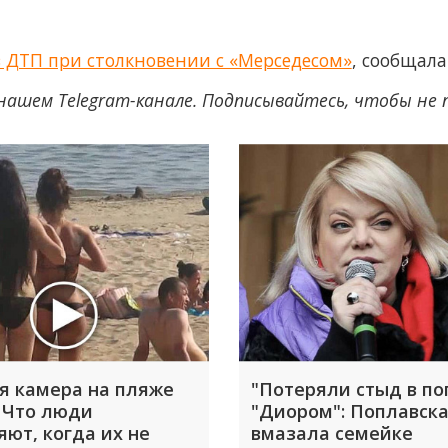
 ДТП при столкновении с «Мерседесом»
, сообщал
нашем Telegram-канале. Подписывайтесь, чтобы не
я камера на пляже
"Потеряли стыд в по
 Что люди
"Диором": Поплавск
яют, когда их не
вмазала семейке