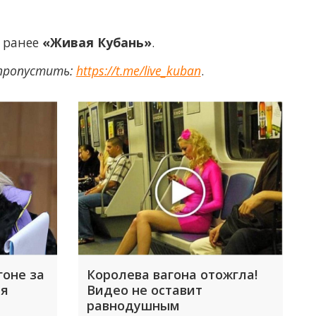
а ранее
«Живая Кубань»
.
 пропустить:
https://t.me/live_kuban
.
гоне за
Королева вагона отожгла!
ая
Видео не оставит
равнодушным