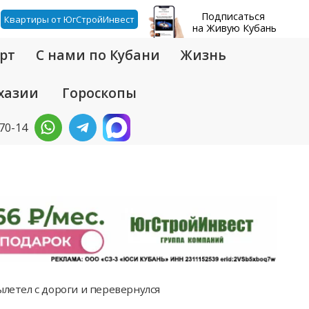
Подписаться
Квартиры от ЮгСтройИнвест
на Живую Кубань
рт
С нами по Кубани
Жизнь
хазии
Гороскопы
-70-14
ылетел с дороги и перевернулся