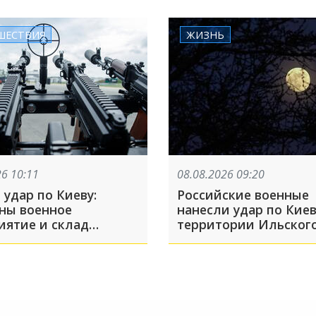
ШЕСТВИЯ
ЖИЗНЬ
26 10:11
08.08.2026 09:20
удар по Киеву:
Российские военные
ны военное
нанесли удар по Киев
иятие и склад
территории Ильског
го
Краснодарском крае 
падения обломков Б
пострадали пять чел
что произошло, пока
спали