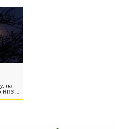
у, на
о НПЗ в
из-за
ПЛА
овек:
 вы