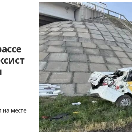
рассе
ксист
и
 на месте