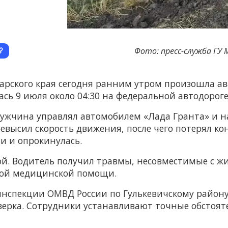
Фото: пресс-служба ГУ 
арского края сегодня ранним утром произошла ав
ась 9 июля около 04:30 на федеральной автодороге
жчина управлял автомобилем «Лада Гранта» и на
ревысил скорость движения, после чего потерял ко
и и опрокинулась.
ой. Водитель получил травмы, несовместимые с жи
рой медицинской помощи.
инспекции ОМВД России по Гулькевичскому район
рка. Сотрудники устанавливают точные обстояте