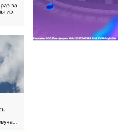
раз за
ы из-
сь
звучали