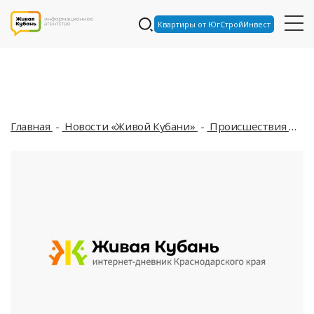
Квартиры от ЮгСтройИнвест
Главная
Новости «Живой Кубани»
Происшествия
В 