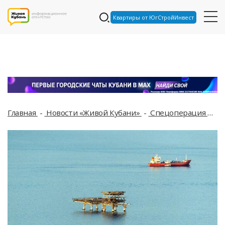
Квартиры от ЮгСтройИнвест
Главная
Новости «Живой Кубани»
Спецоперация
Ма