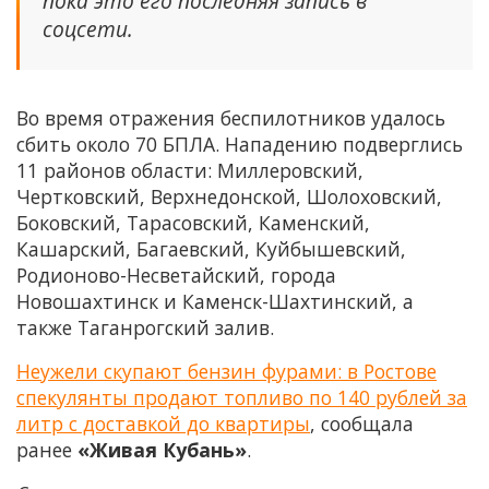
пока это его последняя запись в
соцсети.
Во время отражения беспилотников удалось
сбить около 70 БПЛА. Нападению подверглись
11 районов области: Миллеровский,
Чертковский, Верхнедонской, Шолоховский,
Боковский, Тарасовский, Каменский,
Кашарский, Багаевский, Куйбышевский,
Родионово-Несветайский, города
Новошахтинск и Каменск-Шахтинский, а
также Таганрогский залив.
Неужели скупают бензин фурами: в Ростове
спекулянты продают топливо по 140 рублей за
литр с доставкой до квартиры
, сообщала
ранее
«Живая Кубань»
.