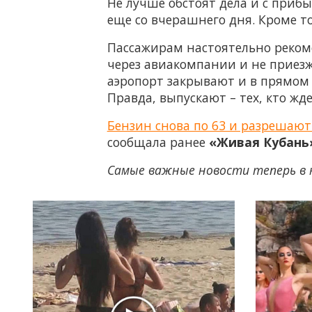
Не лучше обстоят дела и с прибы
еще со вчерашнего дня. Кроме т
Пассажирам настоятельно рекоме
через авиакомпании и не приезж
аэропорт закрывают и в прямом 
Правда, выпускают – тех, кто ж
Бензин снова по 63 и разрешают
сообщала ранее
«Живая Кубань
Самые важные новости теперь в 