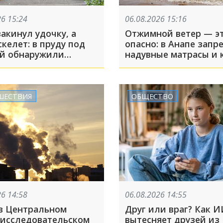
26 15:24
06.08.2026 15:16
акинул удочку, а
Отжимной ветер — э
келет: в пруду под
опасно: в Анапе запр
й обнаружили
надувные матрасы и к
 с пристегнутыми
море
ами водителя
ШЕСТВИЯ
ОБЩЕСТВО
26 14:58
06.08.2026 14:55
в Центральном
Друг или враг? Как 
-исследовательском
вытесняет друзей из