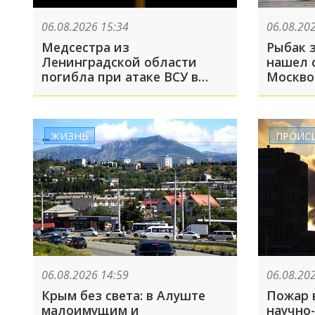
06.08.2026 15:34
06.08.20
Медсестра из
Рыбак з
Ленинградской области
нашел с
погибла при атаке ВСУ в
Москво
Геленджике
машину
останк
ЖИЗНЬ
ПРОИС
06.08.2026 14:59
06.08.20
Крым без света: в Алуште
Пожар 
малоимущим и
научно