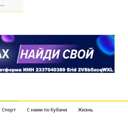
т
ателей
Спорт
С нами по Кубани
Жизнь