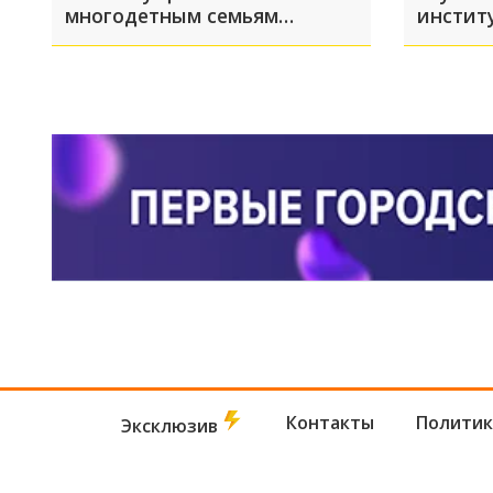
многодетным семьям
инстит
раздадут газовые плиты
в Корол
бесплатно
подробн
Контакты
Политик
Эксклюзив