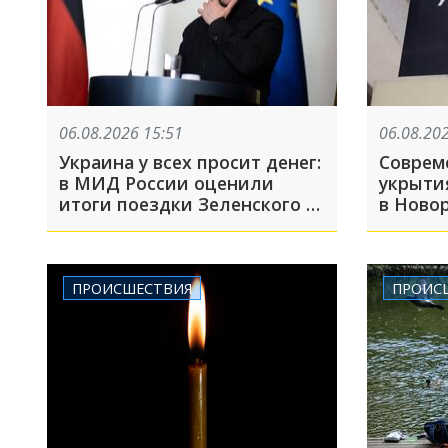
06.08.2026 15:51
06.08.20
Украина у всех просит денег:
Соврем
в МИД России оценили
укрытия
итоги поездки Зеленского в
в Новор
США
адресо
ПРОИСШЕСТВИЯ
ПРОИС