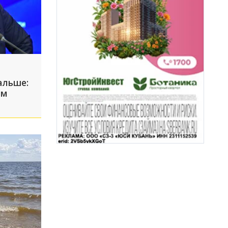
альше:
ым
т
оз по