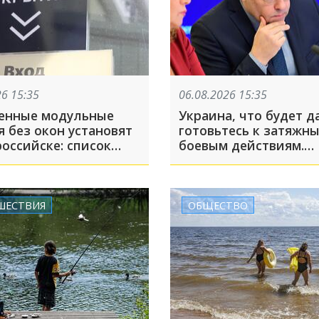
26 15:35
06.08.2026 15:35
енные модульные
Украина, что будет д
 без окон установят
готовьтесь к затяжн
оссийске: список
боевым действиям.
в
Российский диплома
Мирошник дал прогн
СВО
ШЕСТВИЯ
ОБЩЕСТВО