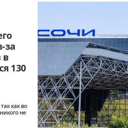
его
з-за
 в
ся 130
так как во
никого не