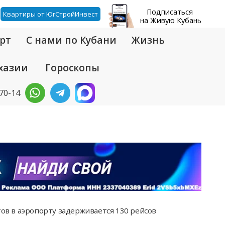
Подписаться
Квартиры от ЮгСтройИнвест
на Живую Кубань
рт
С нами по Кубани
Жизнь
хазии
Гороскопы
-70-14
тов в аэропорту задерживается 130 рейсов