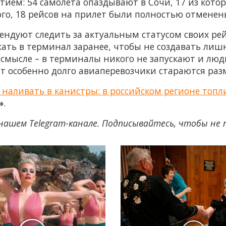
тием: 54 самолета опаздывают в Сочи, 17 из котор
ого, 18 рейсов на прилет были полностью отменен
ндуют следить за актуальным статусом своих рей
ать в терминал заранее, чтобы не создавать лишн
смысле – в терминалы никого не запускают и люди
дет особенно долго авиаперевозчики стараются ра
 наливать в канистры: в российском регионе топ
»
.
нашем Telegram-канале. Подписывайтесь, чтобы не