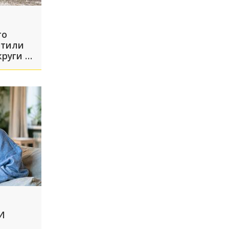
то
етили
руги в
ИИ