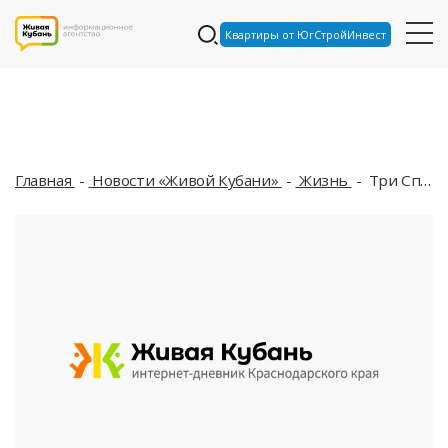
Квартиры от ЮгСтройИнвест
Главная
Новости «Живой Кубани»
Жизнь
Три Спаса отметят православные россияне в августе