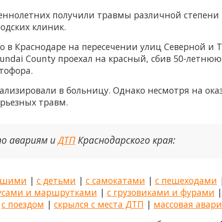
шеннолетних получили травмы различной степени 
одских клиник.
то в Краснодаре на пересечении улиц Северной и 
undai County проехал на красный, сбив 50-летнюю
тофора.
ализировали в больницу. Однако несмотря на ок
ерьезных травм.
по авариям и
ДТП
Краснодарского края:
бшими
|
с детьми
|
с самокатами
|
с пешеходами
бусами и маршрутками
|
с грузовиками и фурами
|
с поездом
|
скрылся с места ДТП
|
массовая авари