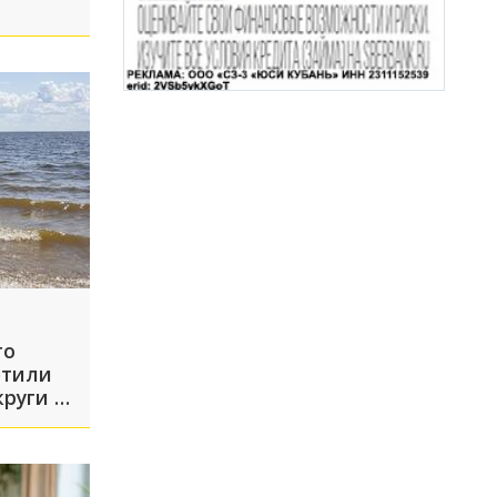
т
оз по
то
етили
руги в