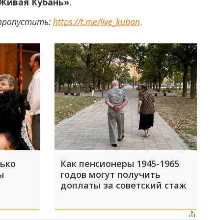
Живая Кубань»
.
 пропустить:
https://t.me/live_kuban
.
лько
Как пенсионеры 1945-1965
ы
годов могут получить
доплаты за советский стаж