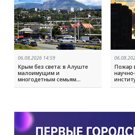
06.08.2026 14:59
06.08.20
Крым без света: в Алуште
Пожар 
малоимущим и
научно
многодетным семьям
инстит
раздадут газовые плиты
в Корол
бесплатно
подробн