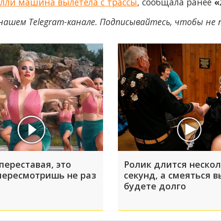
алли машина вылетела с трассы
, сообщала ранее
«
нашем Telegram-канале. Подписывайтесь, чтобы не
переставая, это
Ролик длится неско
пересмотришь не раз
секунд, а смеяться в
будете долго