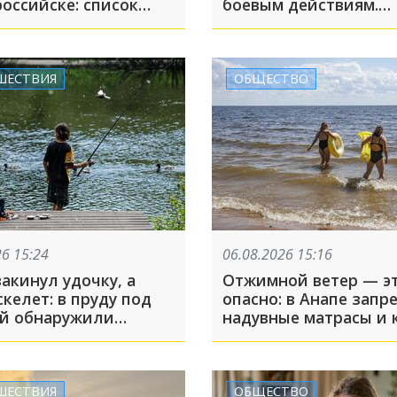
оссийске: список
боевым действиям.
в
Российский диплома
Мирошник дал прогн
СВО
ШЕСТВИЯ
ОБЩЕСТВО
26 15:24
06.08.2026 15:16
акинул удочку, а
Отжимной ветер — э
келет: в пруду под
опасно: в Анапе запр
й обнаружили
надувные матрасы и к
 с пристегнутыми
море
ами водителя
ШЕСТВИЯ
ОБЩЕСТВО