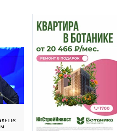
альше:
ым