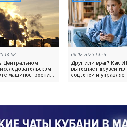
26 14:58
06.08.2026 14:55
в Центральном
Друг или враг? Как 
-исследовательском
вытесняет друзей из
уте машиностроения
соцсетей и управляе
ёве: какие появились
поведением пользов
ости к этому часу?