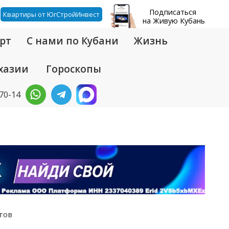
Подписаться
Квартиры от ЮгСтройИнвест
на Живую Кубань
рт
С нами по Кубани
Жизнь
хазии
Гороскопы
-70-14
тов