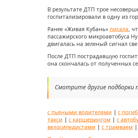
В результате ДТП трое несовер
госпитализировали в одну из гор
Ранее «Живая Кубань»
писала
, ч
пассажирского микроавтобуса Hy
двигалась на зеленый сигнал све
После ДТП пострадавшую госпит
она скончалась от полученных с
Смотрите другие подборки 
с пьяными водителями
|
с поги
такси
|
с каршерингом
|
с авто
велосипедистами
|
с трамваем