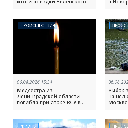
итоги поездки Зеленского в
в Новор
США
адресо
ПРОИСШЕСТВИЯ
ПРОИС
06.08.2026 15:34
06.08.20
Медсестра из
Рыбак з
Ленинградской области
нашел с
погибла при атаке ВСУ в
Москво
Геленджике
машину
останк
ЖИЗНЬ
ПРОИС