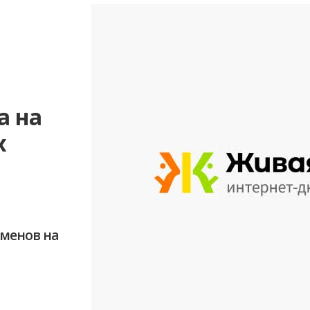
а на
х
сменов на