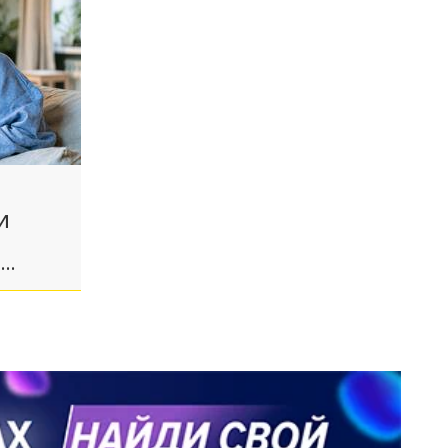
ИИ
т
ателей