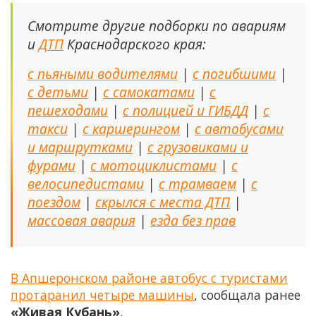
Смотрите другие подборки по авариям
и
ДТП
Краснодарского края:
с пьяными водителями
|
с погибшими
|
с детьми
|
с самокатами
|
с
пешеходами
|
с полицией и ГИБДД
|
с
такси
|
с каршерингом
|
с автобусами
и маршрутками
|
с грузовиками и
фурами
|
с мотоциклистами
|
с
велосипедистами
|
с трамваем
|
с
поездом
|
скрылся с места ДТП
|
массовая авария
|
езда без прав
В Апшеронском районе автобус с туристами
протаранил четыре машины
, сообщала ранее
«Живая Кубань»
.