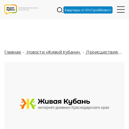
Квартиры от ЮгСтройИнвест
Главная
Новости «Живой Кубани»
Происшествия
В 