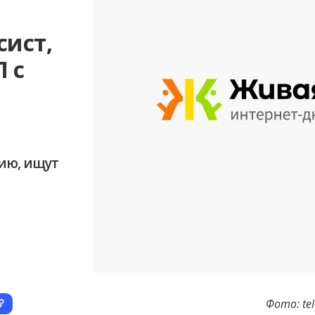
сист,
 с
ию, ищут
Фото: te