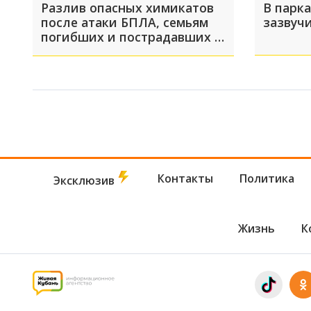
Разлив опасных химикатов
В парк
после атаки БПЛА, семьям
зазвуч
погибших и пострадавших в
Архипо-Осиповке помогут
получить выплаты: ТОП-5 за
5 августа
Контакты
Политика
Эксклюзив
Жизнь
К