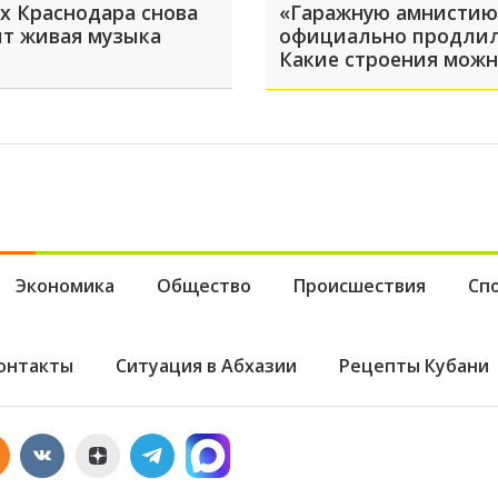
ах Краснодара снова
«Гаражную амнистию
ит живая музыка
официально продлил
Какие строения мож
зарегистрировать?
Экономика
Общество
Происшествия
Сп
онтакты
Ситуация в Абхазии
Рецепты Кубани