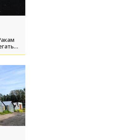
Ракам
егать