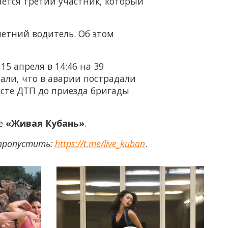
ается третий участник, который
-летний водитель. Об этом
5 апреля в 14:46 на 39
зали, что в аварии пострадали
есте ДТП до приезда бригады
ее
«Живая Кубань»
.
 пропустить:
https://t.me/live_kuban
.