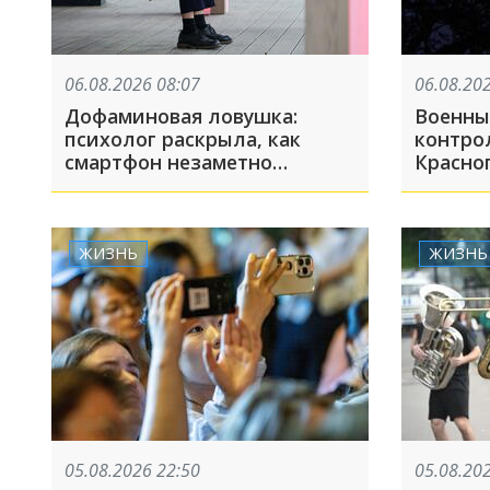
06.08.2026 08:07
06.08.20
Дофаминовая ловушка:
Военны
психолог раскрыла, как
контро
смартфон незаметно
Красно
укорачивает жизнь
Дональ
нефть 
«трофе
произо
ЖИЗНЬ
ЖИЗНЬ
05.08.2026 22:50
05.08.20