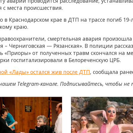
ту аварии проводится расследование, устанавлив
 с места происшествия.
то в Краснодарском крае в ДТП на трассе погиб 19
кому краю.
правоохранители, смертельная авария произошла 1
я – Черниговская — Рязанская». В полиции расска
ль «Приоры» от полученных травм скончался на м
рки госпитализировали в Белореченскую ЦРБ.
ой «Лады» остался жив после ДТП
, сообщала ран
нашем Telegram-канале. Подписывайтесь, чтобы не