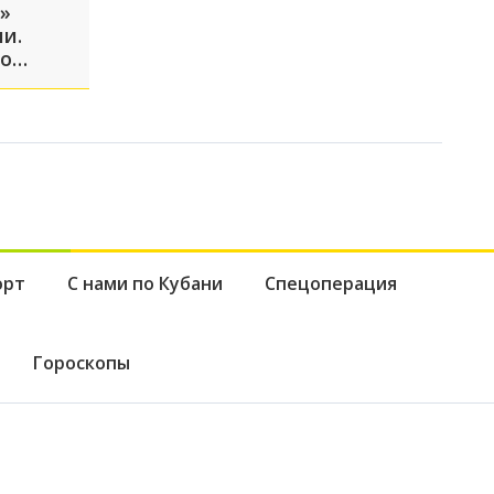
»
и.
но
орт
С нами по Кубани
Спецоперация
Гороскопы