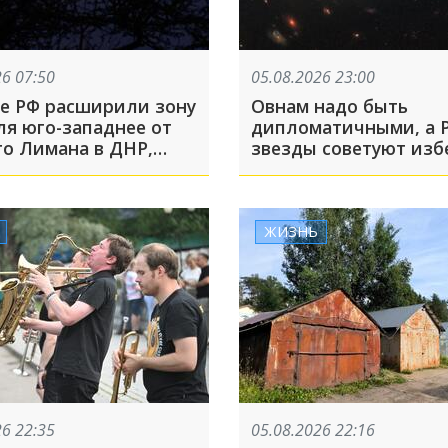
26 07:50
05.08.2026 23:00
е РФ расширили зону
Овнам надо быть
ля юго-западнее от
дипломатичными, а 
го Лимана в ДНР,
звезды советуют изб
д Трамп заявил, что
критики в личных
Венесуэлы стала
отношениях
ем» США: что
шло, пока вы спали
ЖИЗНЬ
26 22:35
05.08.2026 22:16