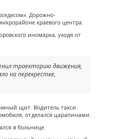
рседесом». Дорожно-
микрорайоне краевого центра.
Воровского иномарка, уходя от
менил траекторию движения,
яло на перекрестке,
ламный щит. Водитель такси
томобиля, отделался царапинами.
ался в больнице.