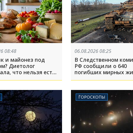
26 08:48
06.08.2026 08:25
 и майонез под
В Следственном коми
ом? Диетолог
РФ сообщили о 640
ала, что нельзя есть
погибших мирных жи
Курской области пос
ВСУ в 2024 году
ГОРОСКОПЫ