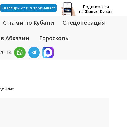
Подписаться
Квартиры от ЮгСтройИнвест
на Живую Кубань
С нами по Кубани
Спецоперация
 в Абхазии
Гороскопы
-70-14
едесом»