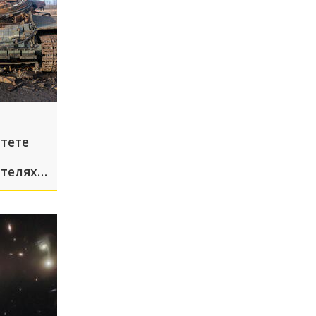
тете
телях в
ле атак